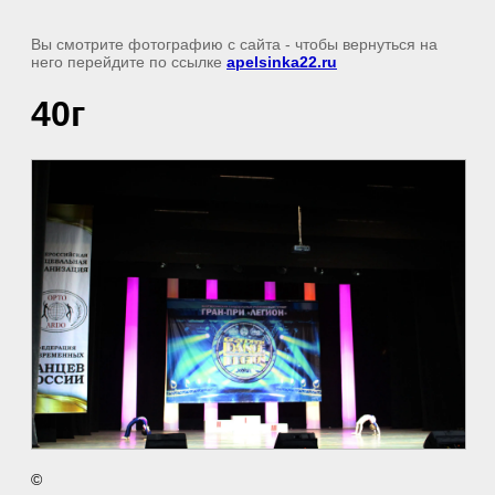
Вы смотрите фотографию с сайта
- чтобы вернуться на
него перейдите по ссылке
apelsinka22.ru
40г
©