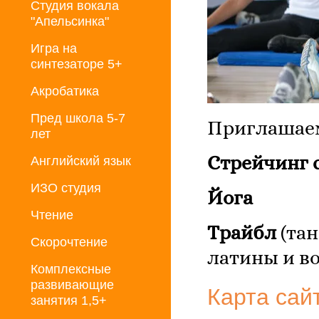
Студия вокала
"Апельсинка"
Игра на
синтезаторе 5+
Акробатика
Пред школа 5-7
Приглашаем
лет
Стрейчинг 
Английский язык
ИЗО студия
Йога
Чтение
Трайбл
(тан
Скорочтение
латины и во
Комплексные
развивающие
Карта сай
занятия 1,5+