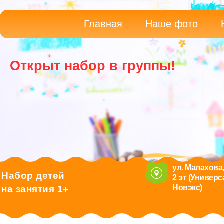
Главная
Наше фото
Открыт набор в группы!
ул. Малахова,
Набор детей
2 эт (Универ
Новэкс)
на занятия 1+