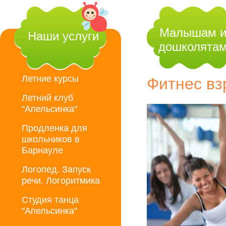
Малышам 
Наши услуги
дошколята
Летние курсы
Фитнес вз
Летний клуб
"Апельсинка"
Продленка для
школьников в
Барнауле
Логопед. Запуск
речи. Логоритмика
Студия танца
"Апельсинка"